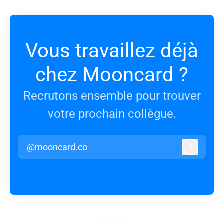
Vous travaillez déjà
chez Mooncard ?
Recrutons ensemble pour trouver
votre prochain collègue.
@mooncard.co
Connexi