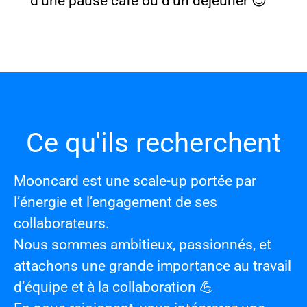
d'une pause café ou d'un déjeuner 😉
Ce qu'ils recherchent
Mooncard est une scale-up portée par
l’énergie et l’engagement de ses
collaborateurs.
Nous sommes
ambitieux, passionnés
, et
attachons une grande importance au
travail
d’équipe et à la collaboration
💪